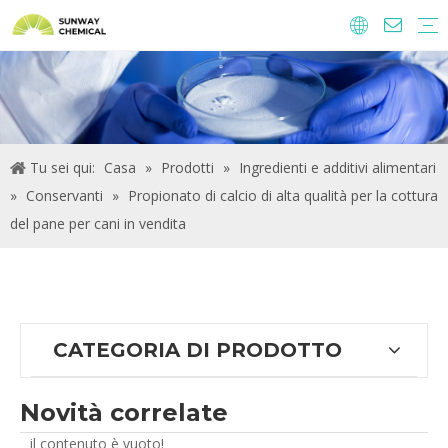
Agrochimici
Ingredienti alimentari e additivi
Additivi di alimentazione
Prodotti chimici per il trattamento delle acque
Tu sei qui:
Casa
»
Prodotti
»
Ingredienti e additivi alimentari
»
Conservanti
»
Propionato di calcio di alta qualità per la cottura
del pane per cani in vendita
CATEGORIA DI PRODOTTO
Novità correlate
il contenuto è vuoto!