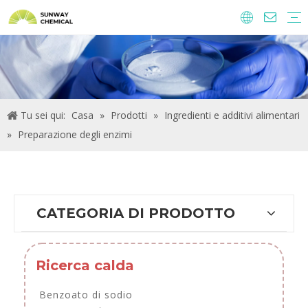
Agrochimici
Ingredienti alimentari e additivi
Additivi di alimentazione
Prodotti chimici per il trattamento delle acque
Tu sei qui:
Casa
»
Prodotti
»
Ingredienti e additivi alimentari
»
Preparazione degli enzimi
CATEGORIA DI PRODOTTO
Ricerca calda
Benzoato di sodio