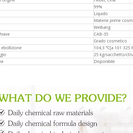
99%
Liquido
Materie prime cosm
Weibang
hiave
CAB-35
Grado cosmetico
 ebollizione
104,3 ℃[a 101 325 
ggio
25 kg/sacchetto/ct
ne
Disponibile