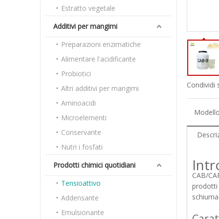
Estratto vegetale
Additivi per mangimi
Preparazioni enzimatiche
Alimentare l'acidificante
Probiotici
Condividi 
Altri additivi per mangimi
Aminoacidi
Modello
Microelementi
Conservante
Descri
Nutri i fosfati
Int
Prodotti chimici quotidiani
CAB/CAPB
Tensioattivo
prodotti 
schiuma 
Addensante
Emulsionante
Carat