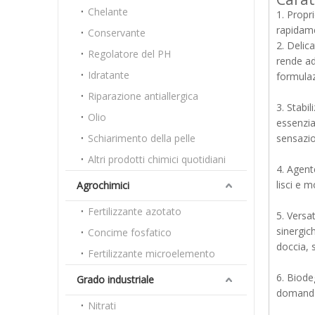
Chelante
1. Propr
rapidame
Conservante
2. Delica
Regolatore del PH
rende ad
Idratante
formulaz
Riparazione antiallergica
3. Stabi
Olio
essenzia
Schiarimento della pelle
sensazio
Altri prodotti chimici quotidiani
4. Agent
lisci e 
Agrochimici
Fertilizzante azotato
5. Versa
sinergic
Concime fosfatico
doccia, 
Fertilizzante microelemento
6. Biode
Grado industriale
domanda 
Nitrati