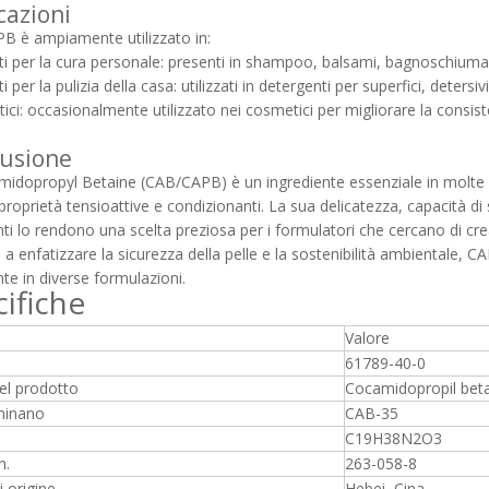
cazioni
B è ampiamente utilizzato in:
ti per la cura personale: presenti in shampoo, balsami, bagnoschiuma, 
i per la pulizia della casa: utilizzati in detergenti per superfici, detersiv
ici: occasionalmente utilizzato nei cosmetici per migliorare la consist
usione
idopropyl Betaine (CAB/CAPB) è un ingrediente essenziale in molte fo
 proprietà tensioattive e condizionanti. La sua delicatezza, capacità di 
nti lo rendono una scelta preziosa per i formulatori che cercano di crear
 a enfatizzare la sicurezza della pelle e la sostenibilità ambiental
te in diverse formulazioni.
ifiche
Valore
61789-40-0
l prodotto
Cocamidopropil bet
ominano
CAB-35
C19H38N2O3
n.
263-058-8
 origine
Hebei, Cina