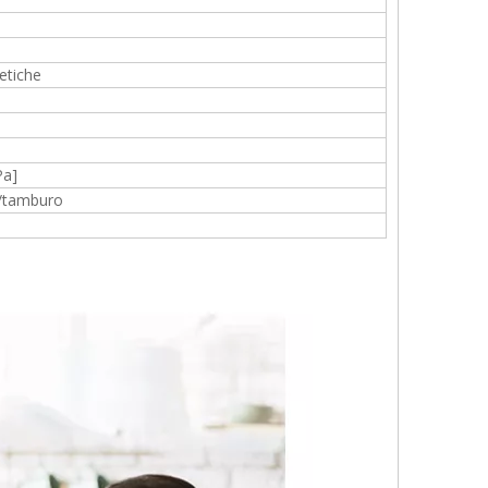
etiche
Pa]
n/tamburo