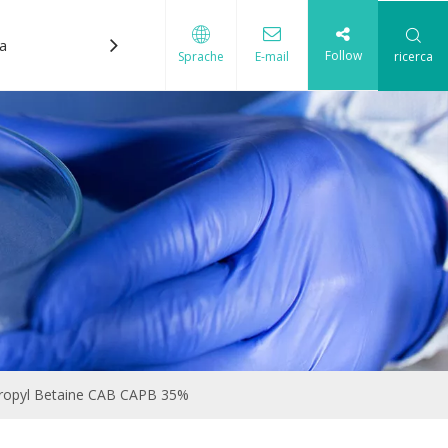
ca
Contattaci
Follow
ricerca
Sprache
E-mail
cque
propyl Betaine CAB CAPB 35%