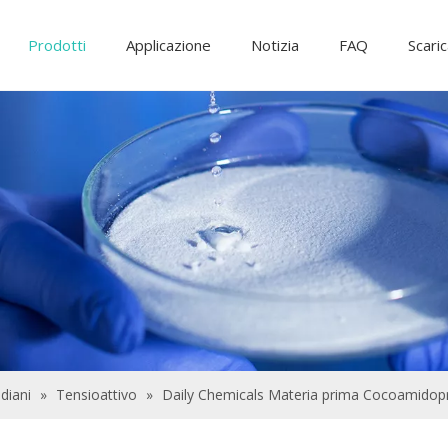
Prodotti
Applicazione
Notizia
FAQ
Scari
Ingredienti alimentari e additivi
Additivi di alimentazione
Prodotti chimici per il trattamento delle a
diani
»
Tensioattivo
»
Daily Chemicals Materia prima Cocoamido