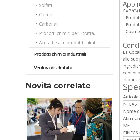
Appli
Solfati
CAB/CAP
Cloruri
- Prodot
Carbonati
- Prodott
- Cosmet
Prodotti chimici per il trattamento delle acque
Acetati e altri prodotti chimici sfusi
Concl
La Cocam
Prodotti chimici industriali
alle sue
ingredie
Verdura disidratata
continua
importan
Spec
Novità correlate
Articolo
N. CAS
Nome de
Altri n
MF
EINECS 
Luogo di