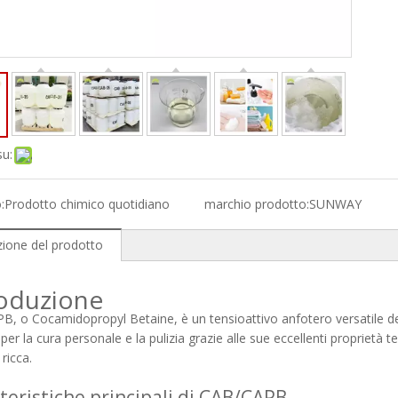
su:
:
Prodotto chimico quotidiano
marchio prodotto:
SUNWAY
zione del prodotto
roduzione
, o Cocamidopropyl Betaine, è un tensioattivo anfotero versatile deri
per la cura personale e la pulizia grazie alle sue eccellenti proprietà t
ricca.
teristiche principali di CAB/CAPB