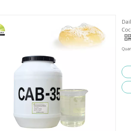
Dai
Coc
Quan