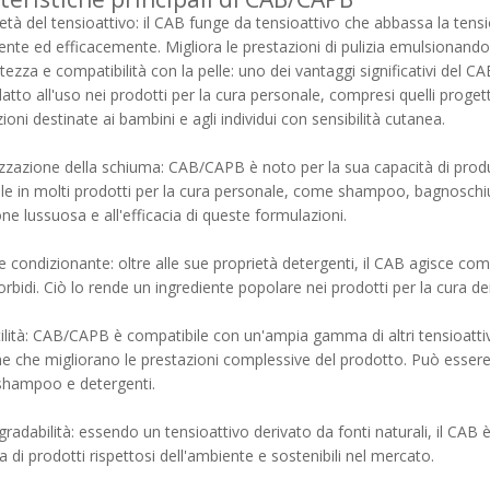
ietà del tensioattivo: il CAB funge da tensioattivo che abbassa la tensi
nte ed efficacemente. Migliora le prestazioni di pulizia emulsionando o
tezza e compatibilità con la pelle: uno dei vantaggi significativi del CAB
atto all'uso nei prodotti per la cura personale, compresi quelli progetta
ioni destinate ai bambini e agli individui con sensibilità cutanea.
lizzazione della schiuma: CAB/CAPB è noto per la sua capacità di produr
le in molti prodotti per la cura personale, come shampoo, bagnoschium
ne lussuosa e all'efficacia di queste formulazioni.
e condizionante: oltre alle sue proprietà detergenti, il CAB agisce come
morbidi. Ciò lo rende un ingrediente popolare nei prodotti per la cura de
tilità: CAB/CAPB è compatibile con un'ampia gamma di altri tensioatti
he che migliorano le prestazioni complessive del prodotto. Può essere u
shampoo e detergenti.
gradabilità: essendo un tensioattivo derivato da fonti naturali, il CAB è 
di prodotti rispettosi dell'ambiente e sostenibili nel mercato.