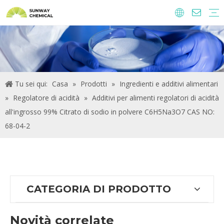
Agrochimici
Ingredienti alimentari e additivi
Additivi di alimentazione
Prodotti chimici per il trattamento delle acque
Tu sei qui:
Casa
»
Prodotti
»
Ingredienti e additivi alimentari
»
Regolatore di acidità
»
Additivi per alimenti regolatori di acidità
all'ingrosso 99% Citrato di sodio in polvere C6H5Na3O7 CAS NO:
68-04-2
CATEGORIA DI PRODOTTO
Novità correlate