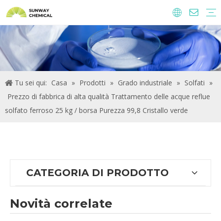
Agrochimici
Ingredienti alimentari e additivi
Additivi di alimentazione
Prodotti chimici per il trattamento delle acque
Tu sei qui:
Casa
»
Prodotti
»
Grado industriale
»
Solfati
»
Prezzo di fabbrica di alta qualità Trattamento delle acque reflue
solfato ferroso 25 kg / borsa Purezza 99,8 Cristallo verde
CATEGORIA DI PRODOTTO
Novità correlate