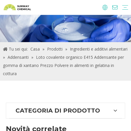
Agrochimici
Ingredienti alimentari e additivi
Additivi di alimentazione
Prodotti chimici per il trattamento delle acque
Tu sei qui:
Casa
»
Prodotti
»
Ingredienti e additivi alimentari
»
Addensanti
»
Loto covalente organico E415 Addensante per
gomma di xantano Prezzo Polvere in alimenti in gelatina in
cottura
CATEGORIA DI PRODOTTO
Novità correlate