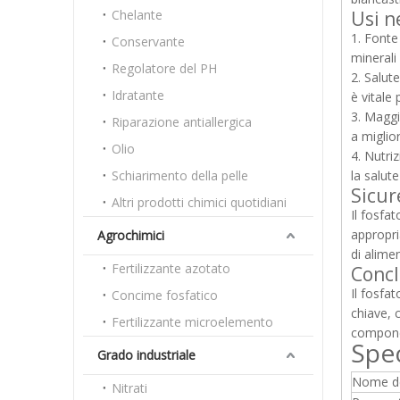
Chelante
Usi n
1. Fonte
Conservante
minerali
Regolatore del PH
2. Salut
Idratante
è vitale 
3. Maggi
Riparazione antiallergica
a miglio
Olio
4. Nutriz
Schiarimento della pelle
la salute
Sicur
Altri prodotti chimici quotidiani
Il fosfa
appropri
Agrochimici
di alime
Fertilizzante azotato
Concl
Il fosfa
Concime fosfatico
chiave, 
Fertilizzante microelemento
componen
Spec
Grado industriale
Nome de
Nitrati