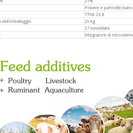
a%
21%
Polvere e particelle bianc
7758-23-8
a dell'imballaggio
25 kg
27 tonnellate
e
Integratore di microelem