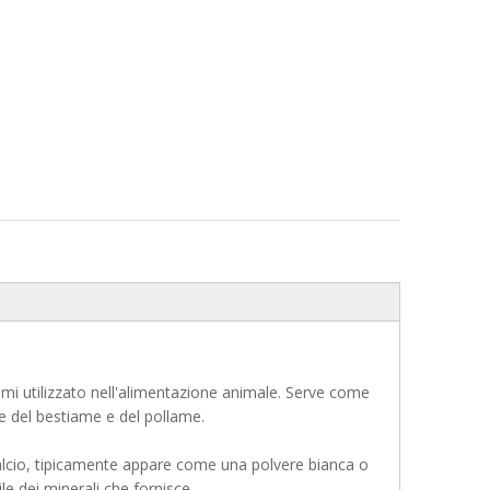
mi utilizzato nell'alimentazione animale. Serve come
lute del bestiame e del pollame.
lcio, tipicamente appare come una polvere bianca o
e dei minerali che fornisce.