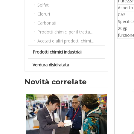
Purezz
Solfati
Aspetto
Cloruri
CAS
Specific
Carbonati
20gp
Prodotti chimici per il trattamento delle acque
funzion
Acetati e altri prodotti chimici sfusi
Prodotti chimici industriali
Verdura disidratata
Novità correlate