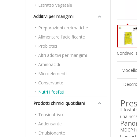
Estratto vegetale
Additivi per mangimi
Preparazioni enzimatiche
Alimentare l'acidificante
Probiotici
Condividi 
Altri additivi per mangimi
Aminoacidi
Modello
Microelementi
Conservante
Descri
Nutri i fosfati
Pre
Prodotti chimici quotidiani
Il fosfa
Tensioattivo
una ricc
Panor
Addensante
MDCP ha 
Emulsionante
biancast