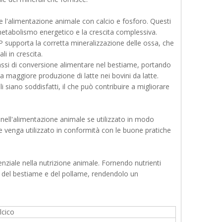
re l'alimentazione animale con calcio e fosforo. Questi
il metabolismo energetico e la crescita complessiva.
P supporta la corretta mineralizzazione delle ossa, che
li in crescita.
assi di conversione alimentare nel bestiame, portando
 maggiore produzione di latte nei bovini da latte.
li siano soddisfatti, il che può contribuire a migliorare
nell'alimentazione animale se utilizzato in modo
e venga utilizzato in conformità con le buone pratiche
enziale nella nutrizione animale. Fornendo nutrienti
ità del bestiame e del pollame, rendendolo un
cico