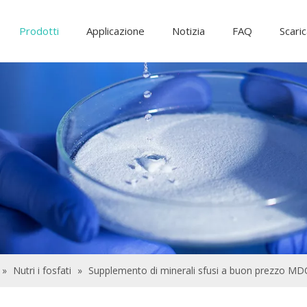
Prodotti
Applicazione
Notizia
FAQ
Scari
Ingredienti alimentari e additivi
Additivi di alimentazione
Prodotti chimici per il trattamento delle a
»
Nutri i fosfati
»
Supplemento di minerali sfusi a buon prezzo M