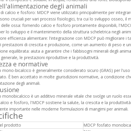
ell'alimentazione degli animali
 di calcio e fosforo: MDCP viene utilizzato principalmente per integra
 sono cruciali per vari processi fisiologici, tra cui lo sviluppo osseo, 
e delle ossa: fornendo calcio e fosforo prontamente disponibili, l'MDC
per lo sviluppo e il mantenimento della struttura scheletrica negli anima
ore efficienza alimentare: l'integrazione con MDCP può migliorare i t
ri prestazioni di crescita e produzione, come un aumento di peso e una
ione equilibrata: aiuta a garantire che i fabbisogni minerali degli anima
 generale, le prestazioni riproduttive e la produttività.
ezza e normative
to mono-bicalcico è generalmente considerato sicuro (GRAS) per l'uso 
ato. È ben accettato in molte giurisdizioni normative, a condizione ch
ntazione degli animali.
usione
to monobicalcico è un additivo minerale vitale che svolge un ruolo ess
calcio e fosforo, l'MDCP sostiene la salute, la crescita e la produttiv
te importante nelle moderne formulazioni di mangimi per animali.
ifiche
l prodotto
MDCP fosfato monobical