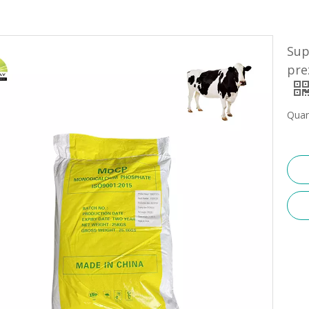
Sup
pre
Quan