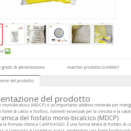
su:
:
grado di alimentazione
marchio prodotto:
SUNWAY
zione del prodotto
sentazione del prodotto
to monobicalcico (MDCP) è un importante additivo minerale per mangi
a fonte di calcio e fosforo, nutrienti essenziali per la crescita e la sa
amica del fosfato mono-bicalcico (MDCP)
la formula chimica CaHPO4·H2O. È una forma idrata di fosfato di ca
ra. Il composto è solubile in acqua, rendendolo una fonte biodisponibil