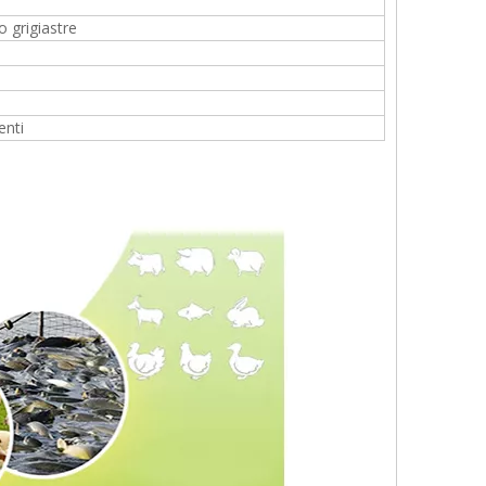
o grigiastre
enti