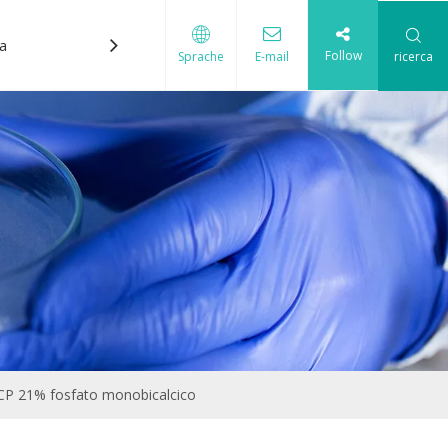
ca
Contattaci
Follow
ricerca
Sprache
E-mail
cque
DCP 21% fosfato monobicalcico