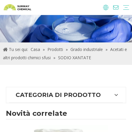
Agrochimici
Ingredienti alimentari e additivi
Additivi di alimentazione
Prodotti chimici per il trattamento delle acque
Tu sei qui:
Casa
»
Prodotti
»
Grado industriale
»
Acetati e
altri prodotti chimici sfusi
»
SODIO XANTATE
CATEGORIA DI PRODOTTO
Novità correlate