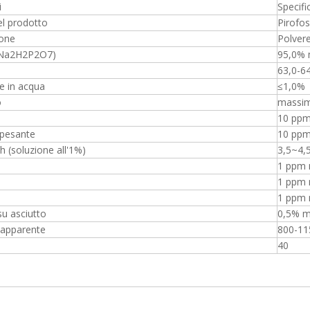
i
Specifi
l prodotto
Pirofos
ione
Polvere
 (Na2H2P2O7)
95,0% 
63,0-6
le in acqua
≤1,0%
o
massi
o
10 pp
 pesante
10 pp
h (soluzione all'1%)
3,5~4,5
1 ppm
1 ppm
1 ppm
su asciutto
0,5% 
 apparente
800-11
40