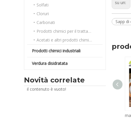
su un:
Solfati
Cloruri
Sapp di 
Carbonati
Prodotti chimici per il trattamento delle acque
Acetati e altri prodotti chimici sfusi
prodo
Prodotti chimici industriali
Verdura disidratata
Novità correlate
il contenuto è vuoto!
macchina per la produzione di acido citrico di grado industriale prezzo MONOIDRATO DI GRADO ALIMENTARE