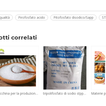
qualità
Pirofosfato acido
Pitofosfato disodico/Sapp
ST
tti correlati
tripolifosfato di sodio stpp tripolifosfato di sodio in detergente in vendita
Materie prime di alta qualità Additivo alimentare per uso alimentare 28 40 sapp pirofosfato acido di sodio sfuso prezzo polvere bianca usp per cottura