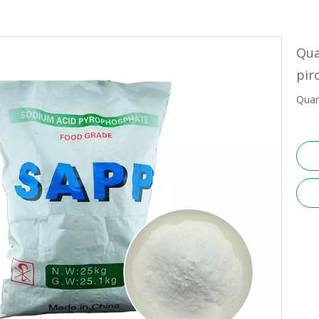
Qua
pir
Quan