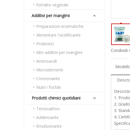
Estratto vegetale
Additivi per mangimi
Preparazioni enzimatiche
Alimentare l'acidificante
Probiotici
Condividi 
Altri additivi per mangimi
Aminoacidi
Modello
Microelementi
Conservante
Descri
Nutri i fosfati
Descrizi
1. Prodo
Prodotti chimici quotidiani
2. Grado
Tensioattivo
3. Stand
4. Cert
Addensante
Specific
Emulsionante