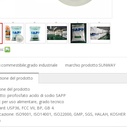
su:
:
commestibile;grado industriale
marchio prodotto:
SUNWAY
zione del prodotto
one del prodotto
tto: pirofosfato acido di sodio SAPP
: per uso alimentare, grado tecnico
ard: USP36, FCC VII, BP, GB 4.
ificazione: ISO9001, ISO14001, ISO22000, GMP, SGS, HALAH, KOSHER
a