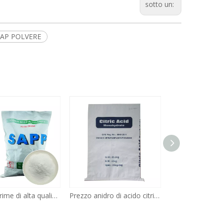
sotto un:
AP POLVERE
Prezzo anidro di acido citrico di grado industriale per uso alimentare in polvere cristallina bianca di acido citrico
additivi alimentari tripolifosfato di sodio stpp tripolifosfato in polvere prezzo