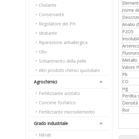
Element
Chelante
nome de
Conservante
Descriz
Regolatore del PH
Analisi
P2O5
Idratante
Insolubi
Riparazione antiallergica
Arsenic
Olio
Fluorur
Metallo
Schiarimento della pelle
Valore P
Altri prodotti chimici quotidiani
Pb
CD
Agrochimici
Hg
Fertilizzante azotato
Perdita 
Concime fosfatico
Densità
Ror
Fertilizzante microelemento
Grado industriale
Nitrati