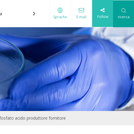
ca
Contattaci
Follow
ricerca
Sprache
E-mail
cque
fosfato acido produttore fornitore