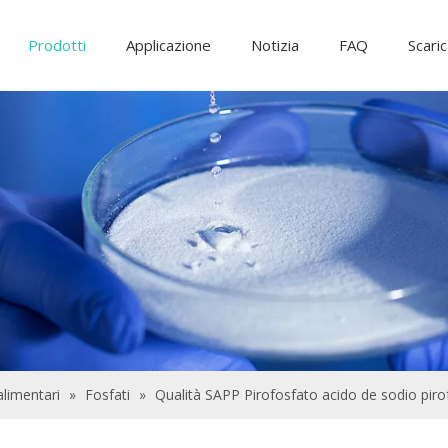
Prodotti
Applicazione
Notizia
FAQ
Scari
Ingredienti alimentari e additivi
Additivi di alimentazione
Prodotti chimici per il trattamento delle a
 alimentari
»
Fosfati
»
Qualità SAPP Pirofosfato acido de sodio piro