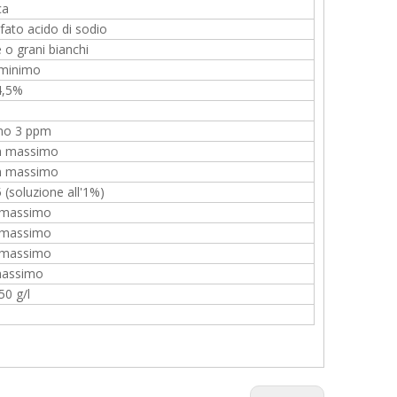
ca
fato acido di sodio
 o grani bianchi
minimo
4,5%
mo 3 ppm
m massimo
m massimo
 (soluzione all'1%)
 massimo
 massimo
 massimo
massimo
50 g/l