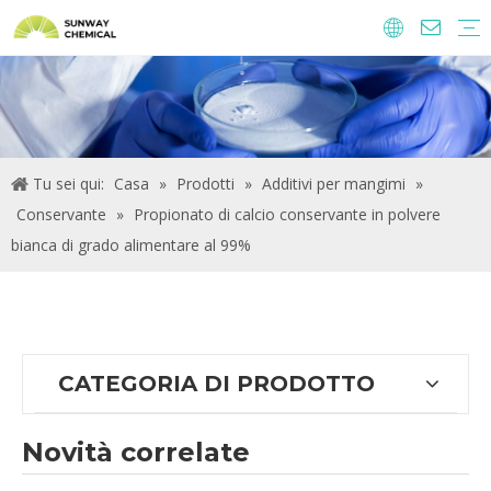
Agrochimici
Ingredienti alimentari e additivi
Additivi di alimentazione
Prodotti chimici per il trattamento delle acque
Tu sei qui:
Casa
»
Prodotti
»
Additivi per mangimi
»
Conservante
»
Propionato di calcio conservante in polvere
bianca di grado alimentare al 99%
CATEGORIA DI PRODOTTO
Novità correlate