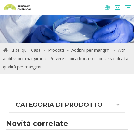
Agrochimici
Ingredienti alimentari e additivi
Additivi di alimentazione
Prodotti chimici per il trattamento delle acque
Tu sei qui:
Casa
»
Prodotti
»
Additivi per mangimi
»
Altri
additivi per mangimi
»
Polvere di bicarbonato di potassio di alta
qualità per mangimi
CATEGORIA DI PRODOTTO
Novità correlate