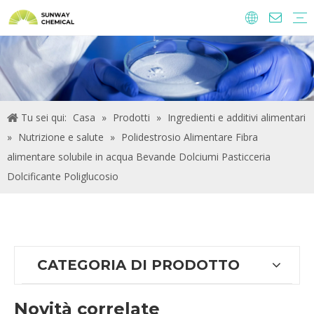
Agrochimici
Ingredienti alimentari e additivi
Additivi di alimentazione
Prodotti chimici per il trattamento delle acque
Tu sei qui:
Casa
»
Prodotti
»
Ingredienti e additivi alimentari
»
Nutrizione e salute
»
Polidestrosio Alimentare Fibra
alimentare solubile in acqua Bevande Dolciumi Pasticceria
Dolcificante Poliglucosio
CATEGORIA DI PRODOTTO
Novità correlate