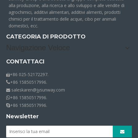
alla produzione, alla ricerca e allo sviluppo e alle vendite di
agrochimici, additivi alimentari, additivi alimenti, prodotti
chimici per il trattamento delle acque, cibo per animali
domestici, ecc.
CATEGORIA DI PRODOTTO
Navigazione Veloce
CONTATTACI
+86 025-52172297.

+86 15850517996.

saleskaren@jysunway.com

+86 15850517996.

+86 15850517996.

Newsletter