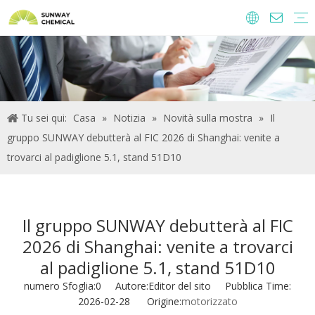
Agrochimici
Ingredienti alimentari e additivi
Additivi di alimentazione
Prodotti chimici per il trattamento delle acque
Tu sei qui:
Casa
»
Notizia
»
Novità sulla mostra
»
Il
gruppo SUNWAY debutterà al FIC 2026 di Shanghai: venite a
trovarci al padiglione 5.1, stand 51D10
Il gruppo SUNWAY debutterà al FIC
2026 di Shanghai: venite a trovarci
al padiglione 5.1, stand 51D10
numero Sfoglia:
0
Autore:Editor del sito Pubblica Time:
2026-02-28 Origine:
motorizzato