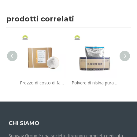
prodotti correlati
Prezzo di costo di fabbrica dell'acido ascorbico intermedio organico di alta qualità degli additivi alimentari VC CAS No.50-81-7
Polvere di nisina pura conservante per additivi alimentari/nisina CAS 1414-45-5/E234
CHI SIAMO
Sunway Group è una società di gruppo completa dedicata