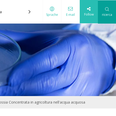
ca
Contattaci
Follow
ricerca
Sprache
E-mail
cque
ssia Concentrata in agricoltura nell'acqua acquosa