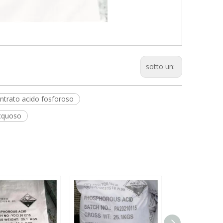
sotto un:
ntrato acido fosforoso
cquoso