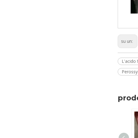
su un:
L'acido 
Perossy
prodo