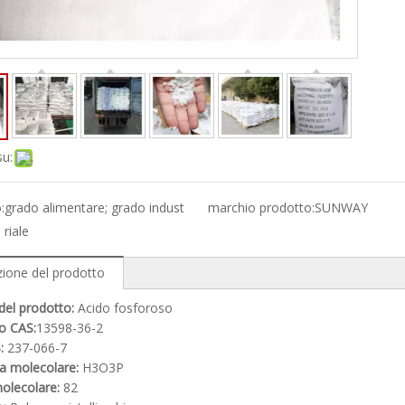
su:
:
grado alimentare; grado indust
marchio prodotto:
SUNWAY
riale
zione del prodotto
l prodotto:
Acido fosforoso
 CAS:
13598-36-2
:
237-066-7
 molecolare:
H3O3P
lecolare:
82