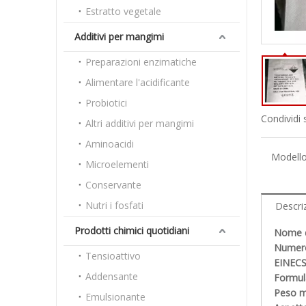
Estratto vegetale
Additivi per mangimi
Preparazioni enzimatiche
Alimentare l'acidificante
Probiotici
Condividi 
Altri additivi per mangimi
Aminoacidi
Modello
Microelementi
Conservante
Nutri i fosfati
Descri
Prodotti chimici quotidiani
Nome de
Numero
Tensioattivo
EINECS
Addensante
Formula
Peso mo
Emulsionante