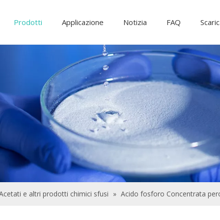
Prodotti
Applicazione
Notizia
FAQ
Scari
Ingredienti alimentari e additivi
Additivi di alimentazione
Prodotti chimici per il trattamento delle a
Acetati e altri prodotti chimici sfusi
»
Acido fosforo Concentrata pero