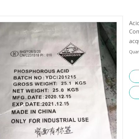
Aci
Con
ac
Quan