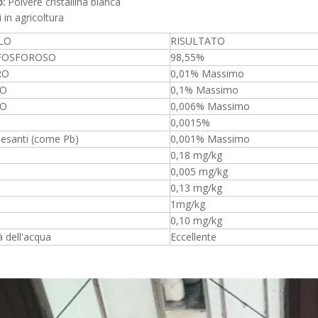
:
Polvere cristallina bianca
i in agricoltura
LO
RISULTATO
FOSFOROSO
98,55%
RO
0,01% Massimo
TO
0,1% Massimo
TO
0,006% Massimo
0,0015%
pesanti (come Pb)
0,001% Massimo
0,18 mg/kg
0,005 mg/kg
0,13 mg/kg
1mg/kg
0,10 mg/kg
à dell'acqua
Eccellente