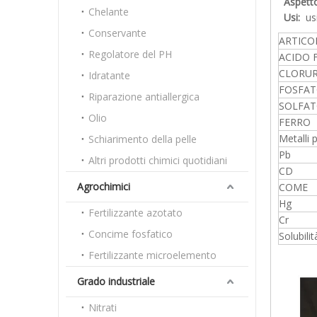
Aspetto
Chelante
Usi:
us
Conservante
ARTICO
Regolatore del PH
ACIDO 
CLORU
Idratante
FOSFA
Riparazione antiallergica
SOLFA
Olio
FERRO
Metalli 
Schiarimento della pelle
Pb
Altri prodotti chimici quotidiani
CD
Agrochimici
COME
Hg
Fertilizzante azotato
Cr
Concime fosfatico
Solubilit
Fertilizzante microelemento
Grado industriale
Nitrati