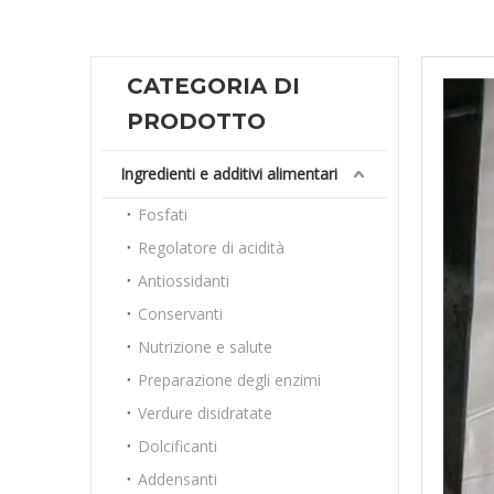
CATEGORIA DI
PRODOTTO
Ingredienti e additivi alimentari
Fosfati
Regolatore di acidità
Antiossidanti
Conservanti
Nutrizione e salute
Preparazione degli enzimi
Verdure disidratate
Dolcificanti
Addensanti