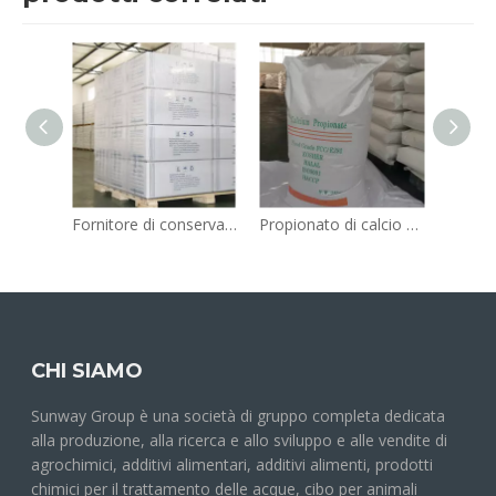
Fornitore di conservanti alimentari di grado alimentare al sorbato di potassio FCCIV E202
Propionato di calcio per uso alimentare sfuso, polvere bianca granulare bianca per prodotti da forno CAS 4075-81-4, sacco da 25 kg
CHI SIAMO
Sunway Group è una società di gruppo completa dedicata
alla produzione, alla ricerca e allo sviluppo e alle vendite di
agrochimici, additivi alimentari, additivi alimenti, prodotti
chimici per il trattamento delle acque, cibo per animali