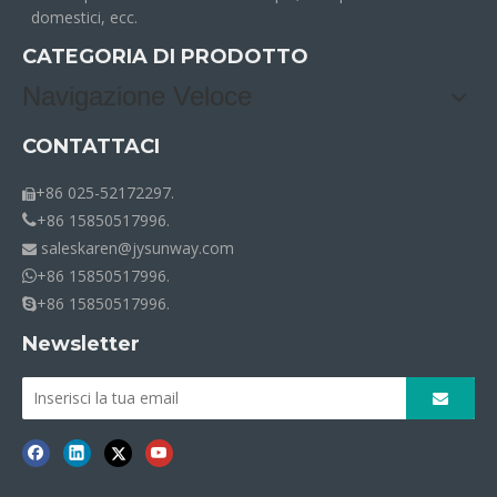
domestici, ecc.
CATEGORIA DI PRODOTTO
Navigazione Veloce
CONTATTACI
+86 025-52172297.

+86 15850517996.

saleskaren@jysunway.com

+86 15850517996.

+86 15850517996.

Newsletter