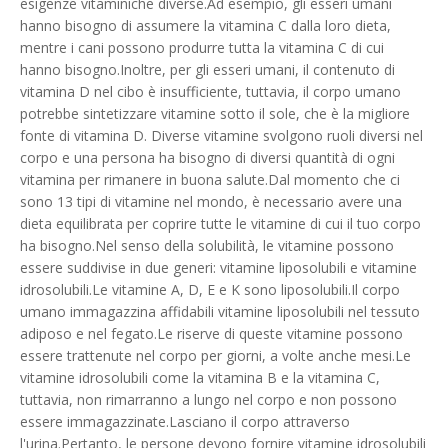
esigenze vitaminiche diverse.Ad esempio, gli esseri umani
hanno bisogno di assumere la vitamina C dalla loro dieta,
mentre i cani possono produrre tutta la vitamina C di cui
hanno bisogno.Inoltre, per gli esseri umani, il contenuto di
vitamina D nel cibo è insufficiente, tuttavia, il corpo umano
potrebbe sintetizzare vitamine sotto il sole, che è la migliore
fonte di vitamina D. Diverse vitamine svolgono ruoli diversi nel
corpo e una persona ha bisogno di diversi quantità di ogni
vitamina per rimanere in buona salute.Dal momento che ci
sono 13 tipi di vitamine nel mondo, è necessario avere una
dieta equilibrata per coprire tutte le vitamine di cui il tuo corpo
ha bisogno.Nel senso della solubilità, le vitamine possono
essere suddivise in due generi: vitamine liposolubili e vitamine
idrosolubili.Le vitamine A, D, E e K sono liposolubili.Il corpo
umano immagazzina affidabili vitamine liposolubili nel tessuto
adiposo e nel fegato.Le riserve di queste vitamine possono
essere trattenute nel corpo per giorni, a volte anche mesi.Le
vitamine idrosolubili come la vitamina B e la vitamina C,
tuttavia, non rimarranno a lungo nel corpo e non possono
essere immagazzinate.Lasciano il corpo attraverso
l'urina.Pertanto, le persone devono fornire vitamine idrosolubili