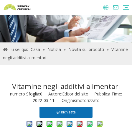
Agrochimici
Ingredienti alimentari e additivi
Additivi di alimentazione
Prodotti chimici per il trattamento delle acque
Tu sei qui:
Casa
»
Notizia
»
Novità sui prodotti
»
Vitamine
negli additivi alimentari
Vitamine negli additivi alimentari
numero Sfoglia:
0
Autore:Editor del sito Pubblica Time:
2022-03-11 Origine:
motorizzato
Richiesta