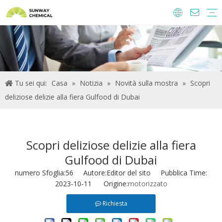
Agrochimici
Ingredienti alimentari e additivi
Additivi di alimentazione
Prodotti chimici per il trattamento delle acque
Tu sei qui:
Casa
»
Notizia
»
Novità sulla mostra
»
Scopri
deliziose delizie alla fiera Gulfood di Dubai
Scopri deliziose delizie alla fiera
Gulfood di Dubai
numero Sfoglia:
56
Autore:Editor del sito Pubblica Time:
2023-10-11 Origine:
motorizzato
Richiesta